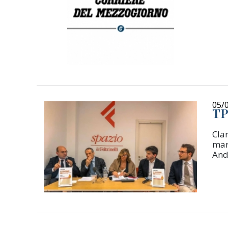
05/
TP
Clar
marz
And