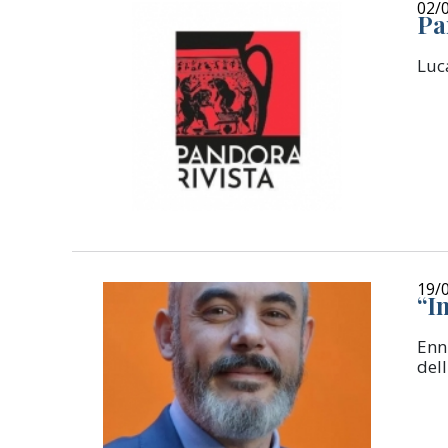
02/
Pa
Luc
19/
“In
Enn
del