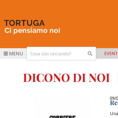
Cerca
Cerca
MENU
EVENT
DICONO DI NOI
09/
Re
Una