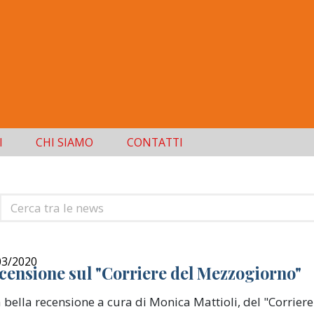
I
CHI SIAMO
CONTATTI
Cerca
tra
le
news
03/2020
censione sul "Corriere del Mezzogiorno"
 bella recensione a cura di Monica Mattioli, del "Corrier